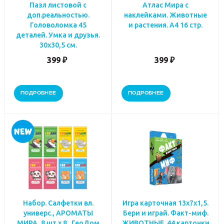
Пазл листовой с
Атлас Мира с
доп.реальностью.
наклейками. Животные
Головоломка 45
и растения. А4 16 стр.
деталей. Умка и друзья.
30х30,5 см.
399 ₽
399 ₽
ПОДРОБНЕЕ
ПОДРОБНЕЕ
Набор. Салфетки вл.
Игра карточная 13х7х1,5.
универс., АРОМАТЫ
Бери и играй. Факт-миф.
МИРА, 8 шт х 8 . ГеоДом
ЖИВОТНЫЕ. 44 карточки