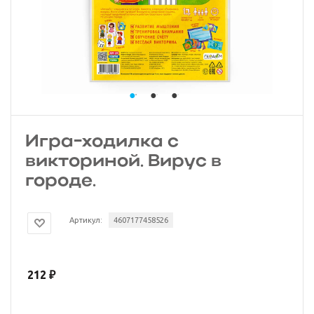
Игра-ходилка с
викториной. Вирус в
городе.
Артикул:
4607177458526
212
₽