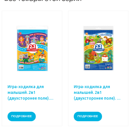
Игра-ходилка для
Игра-ходилка для
малышей. 2в1
малышей. 2в1
(двухсторонее поле). На
(двухсторонее поле)
рк
ферме+В лесу.
зоопарке+В океане
ПОДРОБНЕЕ
ПОДРОБНЕЕ