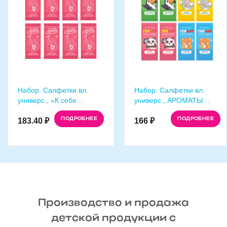
Набор. Салфетки вл.
Набор. Салфетки в
универс., АРОМАТЫ
универс., «К себе
оДом
МИРА, 8 шт х 8 . ГеоДом
нежно», 8 шт х 12.
ЕЕ
ПОДРОБНЕЕ
ПОДРО
166 ₽
ГеоДом
272.30 ₽
Производство и продажа
детской продукции с