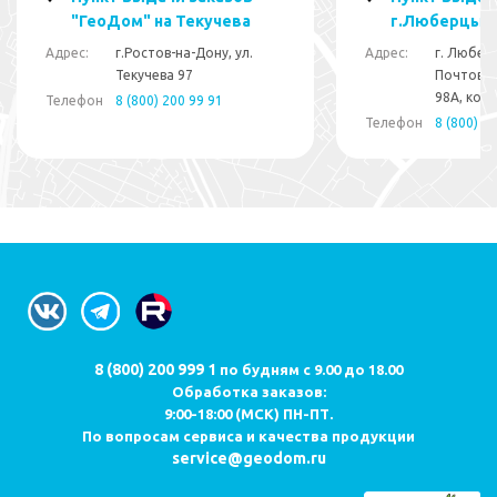
"ГеоДом" на Текучева
г.Люберцы
Адрес:
г.Ростов-на-Дону, ул.
Адрес:
г. Люберц
Текучева 97
Почтово
98А, корп
Телефон
8 (800) 200 99 91
Телефон
8 (800) 2
8 (800) 200 999 1
по будням с 9.00 до 18.00
Обработка заказов:
9:00-18:00 (МСК) ПН-ПТ.
По вопросам сервиса и качества продукции
service@geodom.ru