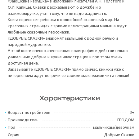
«Заюшкина избушка» в изложении писателей А.Н. Толстого и
О.И. Капицы. Сказки рассказывают о дружбе и о
взаимовыручке, учат тому, что не надо жадничать.
Книга перенесёт ребенка в волшебный сказочный мир. На
красочных страницах с яркими иллюстрациями малыша ждут
любимые сказочные персонажи.
«ДОБРЫЕ СКАЗКИ» знакомят малышей с родной речью и
народной мудростью.
У этой книги очень качественная полиграфия и действительно
уникальные добрые и яркие иллюстрации и при этом очень
доступная цена.
Заказывайте «ДОБРЫЕ СКАЗКИ» прямо сейчас, книжки уже с
нетерпением ждут встречи со своими маленькими читателями!
Характеристики
Возраст потребителя
3+
Производитель
ГЕОДОМ
Пол
мальчикам/девочкам
Серия
Добрые Сказки