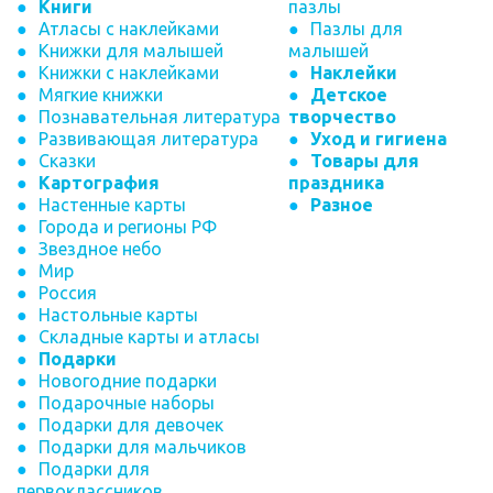
Книги
пазлы
Атласы с наклейками
Пазлы для
Книжки для малышей
малышей
Книжки с наклейками
Наклейки
Мягкие книжки
Детское
Познавательная литература
творчество
Развивающая литература
Уход и гигиена
Сказки
Товары для
Картография
праздника
Настенные карты
Разное
Города и регионы РФ
Звездное небо
Мир
Россия
Настольные карты
Складные карты и атласы
Подарки
Новогодние подарки
Подарочные наборы
Подарки для девочек
Подарки для мальчиков
Подарки для
первоклассников