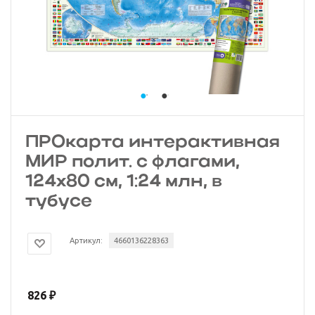
ПРОкарта интерактивная
МИР полит. с флагами,
124х80 см, 1:24 млн, в
тубусе
Артикул:
4660136228363
826
₽