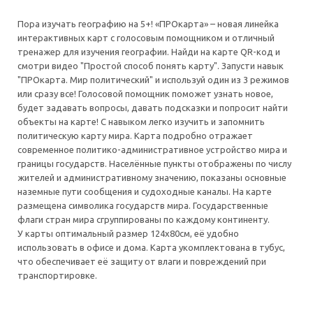
Пора изучать географию на 5+! «ПРОкарта» – новая линейка
интерактивных карт с голосовым помощником и отличный
тренажер для изучения географии. Найди на карте QR-код и
смотри видео "Простой способ понять карту". Запусти навык
"ПРОкарта. Мир политический" и используй один из 3 режимов
или сразу все! Голосовой помощник поможет узнать новое,
будет задавать вопросы, давать подсказки и попросит найти
объекты на карте! С навыком легко изучить и запомнить
политическую карту мира. Карта подробно отражает
современное политико-административное устройство мира и
границы государств. Населённые пункты отображены по числу
жителей и административному значению, показаны основные
наземные пути сообщения и судоходные каналы. На карте
размещена символика государств мира. Государственные
флаги стран мира сгруппированы по каждому континенту.
У карты оптимальный размер 124х80см, её удобно
использовать в офисе и дома. Карта укомплектована в тубус,
что обеспечивает её защиту от влаги и повреждений при
транспортировке.