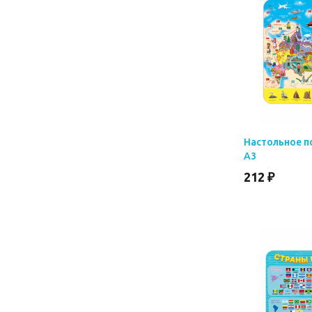
Настольное п
А3
212 ₽