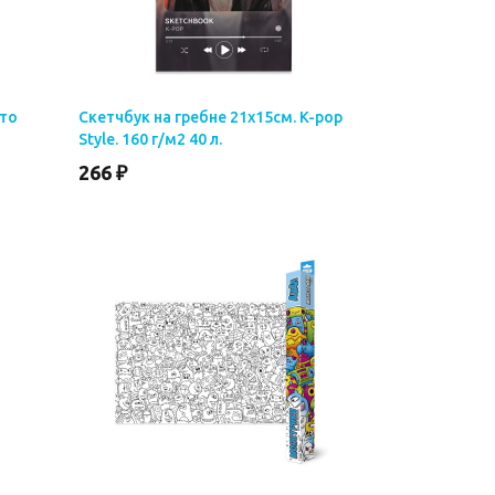
что
Скетчбук на гребне 21х15см. K-pop
Style. 160 г/м2 40 л.
266 ₽