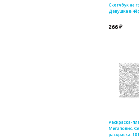
Скетчбук на г
Девушка в чёр
266 ₽
Раскраска-пла
Мегаполис. С
раскраска. 101