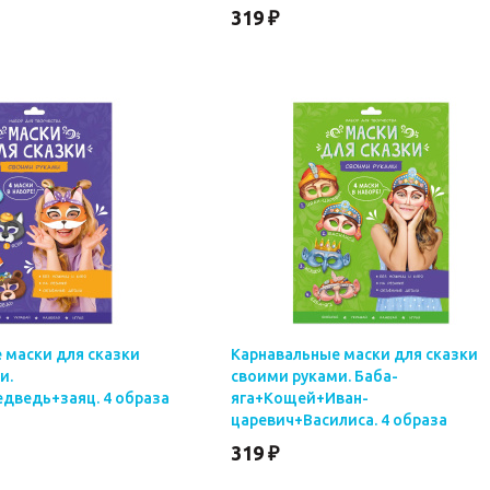
319 ₽
 маски для сказки
Карнавальные маски для сказки
и.
своими руками. Баба-
дведь+заяц. 4 образа
яга+Кощей+Иван-
царевич+Василиса. 4 образа
319 ₽