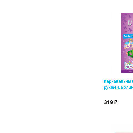
Карнавальные
руками. Волше
319 ₽