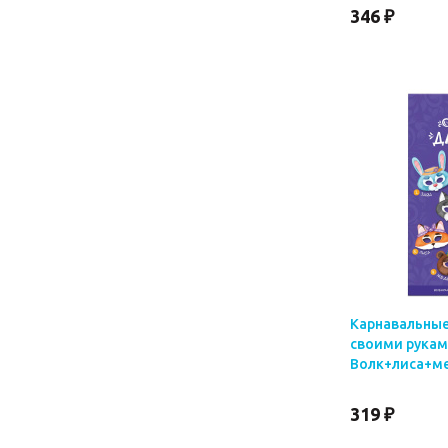
346 ₽
Карнавальные
своими рукам
Волк+лиса+ме
319 ₽