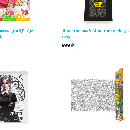
пликация 3Д. Для
Шопер черный. Монстрики. Несу 
6л.
хочу.
699
₽