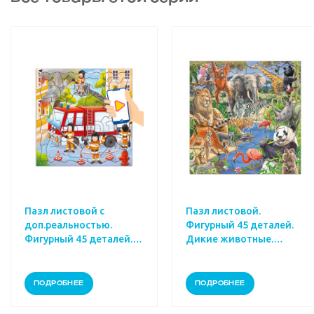
Пазл листовой.
Пазл листовой.
Фигурный 45 деталей.
Фигурный 80 де
лей.
Дикие животные.
Замок принцесс
.
30х30,5 см.
30х30,5 см.
ПОДРОБНЕЕ
ПОДРОБНЕЕ