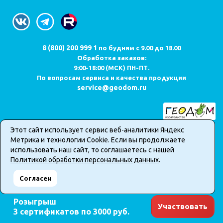
8 (800) 200 999 1
по будням с 9.00 до 18.00
Обработка заказов:
9:00-18:00 (МСК) ПН-ПТ.
По вопросам сервиса и качества продукции
service@geodom.ru
Этот сайт использует сервис веб-аналитики Яндекс
Карта сайта
Метрика и технологии Cookie. Если вы продолжаете
Публичная оферта о продаже товаров в интернет-магазине
использовать наш сайт, то соглашаетесь с нашей
Политика обработки персональных данных
Политикой обработки персональных данных
.
2026 © Все права защищены. Информация сайта защищена
Согласен
законом об авторских правах.
Розыгрыш
Участвовать
3 сертификатов по 3000 руб.