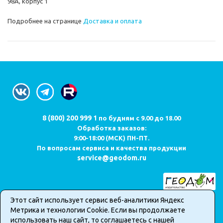
98А, корпус 1
Подробнее на странице
Доставка и оплата
8 (800) 200 999 1
по будням с 9.00 до 18.00
Обработка заказов:
9:00-18:00 (МСК) ПН-ПТ.
По вопросам сервиса и качества продукции
service@geodom.ru
Этот сайт использует сервис веб-аналитики Яндекс
Карта сайта
Метрика и технологии Cookie. Если вы продолжаете
Публичная оферта о продаже товаров в интернет-магазине
использовать наш сайт, то соглашаетесь с нашей