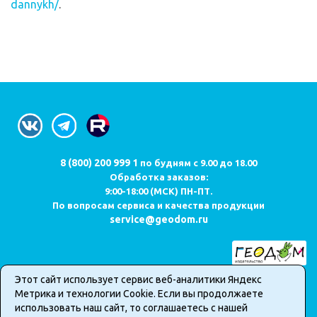
dannykh/
.
8 (800) 200 999 1
по будням с 9.00 до 18.00
Обработка заказов:
9:00-18:00 (МСК) ПН-ПТ.
По вопросам сервиса и качества продукции
service@geodom.ru
Этот сайт использует сервис веб-аналитики Яндекс
Карта сайта
Метрика и технологии Cookie. Если вы продолжаете
Публичная оферта о продаже товаров в интернет-магазине
использовать наш сайт, то соглашаетесь с нашей