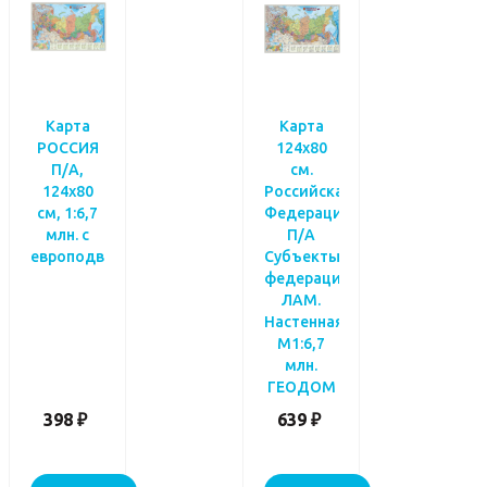
Карта
Карта
РОССИЯ
124х80
П/А,
см.
124х80
Российская
см, 1:6,7
Федерация
млн. с
П/А
европодвесом
Субъекты
федерации.
ЛАМ.
Настенная.
М1:6,7
млн.
ГЕОДОМ
398 ₽
639 ₽