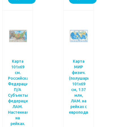
Карта
Карта
101х69
МИР
см.
физич.
Российская
(полушария),
Федерация
101х69
П/А
см, 1:37
Субъекты
млн,
федерации.
ЛАМ. на
ЛАМ.
рейках с
Настенная
европодвесом
на
рейках.