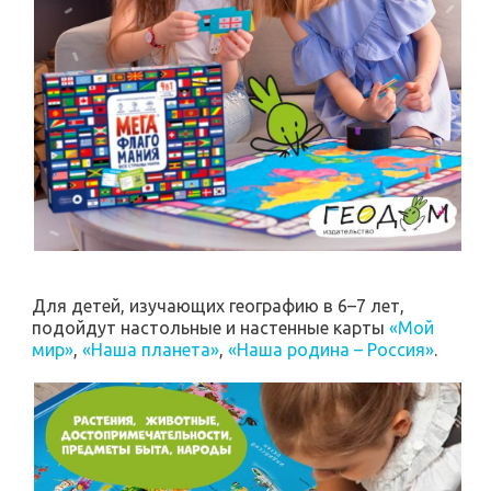
Для детей, изучающих географию в 6–7 лет,
подойдут настольные и настенные карты
«Мой
мир»
,
«Наша планета»
,
«Наша родина – Россия»
.