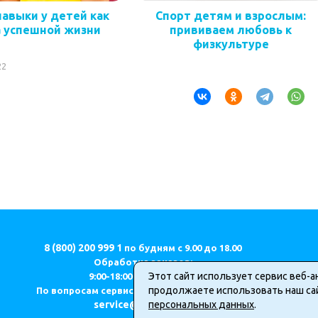
навыки у детей как
Спорт детям и взрослым:
а успешной жизни
прививаем любовь к
физкультуре
22
8 (800) 200 999 1
по будням с 9.00 до 18.00
Обработка заказов:
Этот сайт использует сервис веб-а
9:00-18:00 (МСК) ПН-ПТ.
продолжаете использовать наш сай
По вопросам сервиса и качества продукции
service@geodom.ru
персональных данных
.