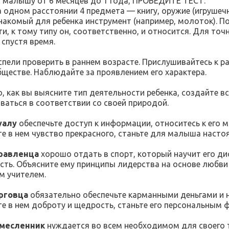
 малышу от 6 месяцев до 1 года, ПРОВЕДИТЕ ТЕСТ: ⠀
 одном расстоянии 4 предмета — книгу, оружие (игрушечн
знакомый для ребенка инструмент (например, молоток). П
ти, к тому типу он, соответственно, и относится. Для то
 спустя время.
успели проверить в раннем возрасте. Прислушивайтесь к 
ществе. Наблюдайте за проявлением его характера.
, как вы выясните тип деятельности ребенка, создайте в
иваться в соответствии со своей природой.
уалу
обеспечьте доступ к информации, относитесь к его 
е в нем чувство прекрасного, станьте для малыша насто
равленца
хорошо отдать в спорт, который научит его ди
сть. Объясните ему принципы лидерства на основе любви 
м учителем. ⠀
рговца
обязательно обеспечьте карманными деньгами и н
е в нем доброту и щедрость, станьте его персональным 
месленник
нуждается во всем необходимом для своего т