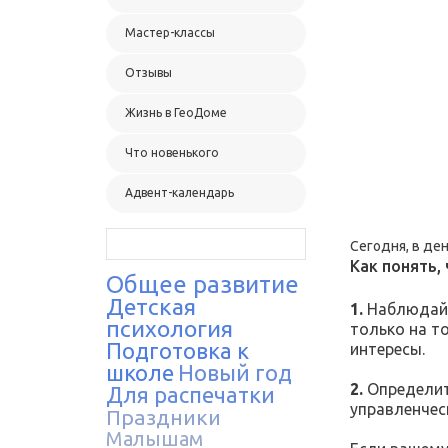
Мастер-классы
Отзывы
Жизнь в ГеоДоме
Что новенького
Адвент-календарь
Сегодня, в де
Как понять,
Общее развитие
Детская
1.
Наблюдайт
психология
только на то
Подготовка к
интересы. ⠀
школе
Новый год
2.
Определит
Для распечатки
управленчес
Праздники
Малышам