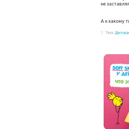
не заставляя
⠀
А к какому 
Теги:
Детская