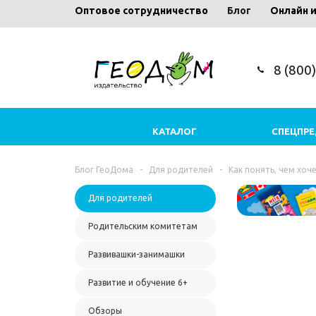
Оптовое сотрудничество
Блог
Онлайн 
8 (800
КАТАЛОГ
СПЕЦПР
Блог ГеоДома
-
Для родителей
-
Как понять, чем хоч
Для родителей
Родительским комитетам
Развивашки-занимашки
Развитие и обучение 6+
Обзоры