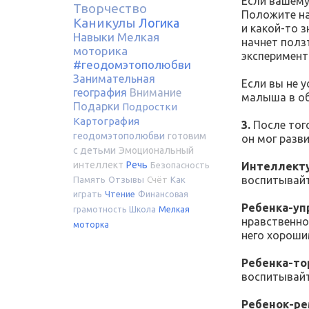
Если вашему
Творчество
Положите на
Каникулы
Логика
и какой-то 
Навыки
Мелкая
начнет полз
моторика
эксперимент
#геодомэтополюбви
Занимательная
Если вы не 
география
Внимание
малыша в об
Подарки
Подростки
Картография
3.
После того
геодомэтополюбви
готовим
он мог разв
с детьми
Эмоциональный
интеллект
Речь
Интеллект
Безопасность
воспитывайт
Память
Отзывы
Счёт
Как
играть
Чтение
Финансовая
Ребенка-уп
грамотность
Школа
Мелкая
нравственно
моторка
него хороши
Ребенка-то
воспитывайт
Ребенок-ре