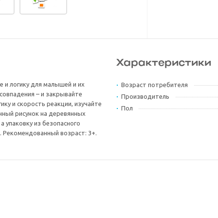
Характеристики
е и логику для малышей и их
Возраст потребителя
совпадения – и закрывайте
Производитель
гику и скорость реакции, изучайте
Пол
нный рисунок на деревянных
а упаковку из безопасного
. Рекомендованный возраст: 3+.