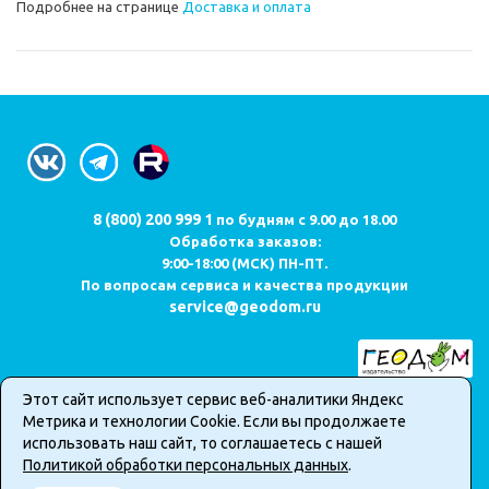
Подробнее на странице
Доставка и оплата
8 (800) 200 999 1
по будням с 9.00 до 18.00
Обработка заказов:
9:00-18:00 (МСК) ПН-ПТ.
По вопросам сервиса и качества продукции
service@geodom.ru
Этот сайт использует сервис веб-аналитики Яндекс
Карта сайта
Метрика и технологии Cookie. Если вы продолжаете
Публичная оферта о продаже товаров в интернет-магазине
использовать наш сайт, то соглашаетесь с нашей
Политика обработки персональных данных
Политикой обработки персональных данных
.
2026 © Все права защищены. Информация сайта защищена