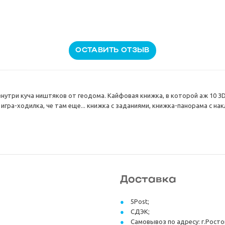
ОСТАВИТЬ ОТЗЫВ
внутри куча ништяков от геодома. Кайфовая книжка, в которой аж 10 
игра-ходилка, че там еще... книжка с заданиями, книжка-панорама с нак
Доставка
5Post;
СДЭК;
Самовывоз по адресу: г.Ростов