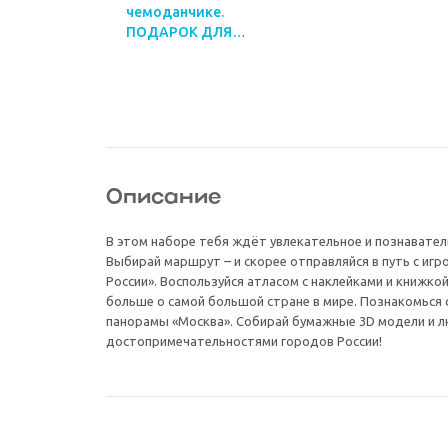
чемоданчике.
ПОДАРОК ДЛЯ
ЛЮБОЗНАТЕЛЬНЫХ. Я
люблю Россию. 6в1.
Описание
В этом наборе тебя ждёт увлекательное и познавател
Выбирай маршрут – и скорее отправляйся в путь с иг
России». Воспользуйся атласом с наклейками и книжко
больше о самой большой стране в мире. Познакомься 
панорамы «Москва». Собирай бумажные 3D модели и 
достопримечательностями городов России!