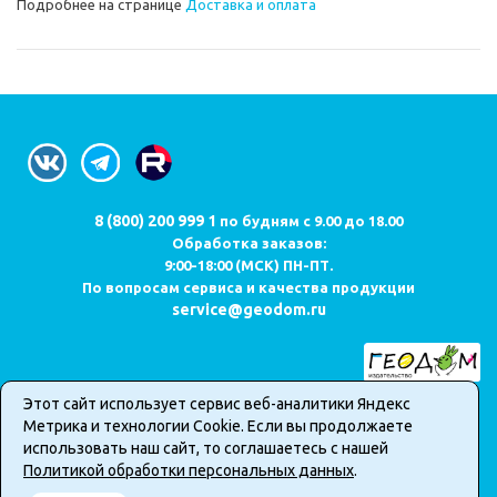
Подробнее на странице
Доставка и оплата
8 (800) 200 999 1
по будням с 9.00 до 18.00
Обработка заказов:
9:00-18:00 (МСК) ПН-ПТ.
По вопросам сервиса и качества продукции
service@geodom.ru
Этот сайт использует сервис веб-аналитики Яндекс
Карта сайта
Метрика и технологии Cookie. Если вы продолжаете
Публичная оферта о продаже товаров в интернет-магазине
использовать наш сайт, то соглашаетесь с нашей
Политика обработки персональных данных
Политикой обработки персональных данных
.
2026 © Все права защищены. Информация сайта защищена