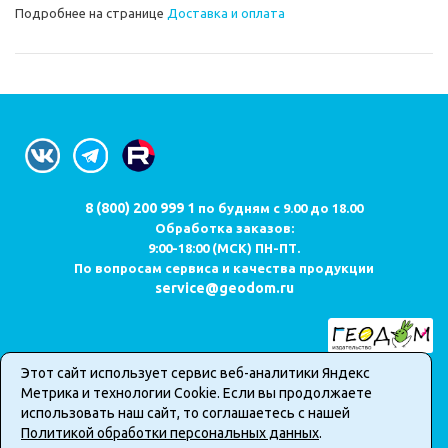
Подробнее на странице
Доставка и оплата
8 (800) 200 999 1
по будням с 9.00 до 18.00
Обработка заказов:
9:00-18:00 (МСК) ПН-ПТ.
По вопросам сервиса и качества продукции
service@geodom.ru
Этот сайт использует сервис веб-аналитики Яндекс
Карта сайта
Метрика и технологии Cookie. Если вы продолжаете
Публичная оферта о продаже товаров в интернет-магазине
использовать наш сайт, то соглашаетесь с нашей
Политика обработки персональных данных
Политикой обработки персональных данных
.