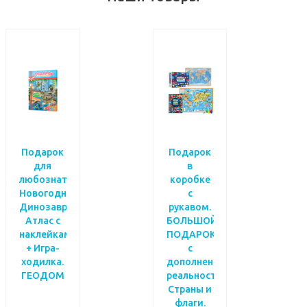
Подарок
Подарок
для
в
любознательных
коробке
Новогодний.
с
Динозавры.
рукавом.
Атлас с
БОЛЬШОЙ
наклейками
ПОДАРОК
+ Игра-
с
ходилка.
дополненной
ГЕОДОМ
реальностью.
Страны и
флаги.