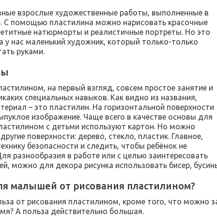
ёзные взрослые художественные работы, выполненные в
е. С помощью пластилина можно нарисовать красочные
петитные натюрморты и реалистичные портреты. Но это
ка у нас маленький художник, который только-только
тать руками.
лы
ластилином, на первый взгляд, совсем простое занятие и
икаких специальных навыков. Как видно из названия,
териал – это пластилин. На горизонтальной поверхности
ыпуклое изображение. Чаще всего в качестве основы для
ластилином с детьми используют картон. Но можно
другие поверхности: дерево, стекло, пластик. Главное,
ехнику безопасности и следить, чтобы ребёнок не
Для разнообразия в работе или с целью заинтересовать
ей, можно для декора рисунка использовать бисер, бусин
ля малышей от рисования пластилином?
льза от рисования пластилином, кроме того, что можно 
емя? А польза действительно большая.