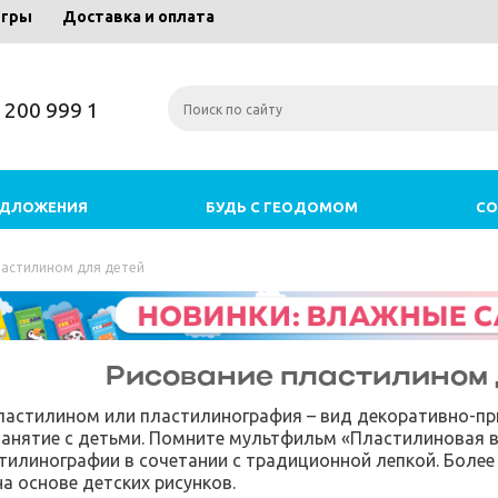
игры
Доставка и оплата
) 200 999 1
ЕДЛОЖЕНИЯ
БУДЬ С ГЕОДОМОМ
СО
ластилином для детей
Рисование пластилином 
ластилином или пластилинография – вид декоративно-при
занятие с детьми. Помните мультфильм «Пластилиновая в
тилинографии в сочетании с традиционной лепкой. Боле
а основе детских рисунков.