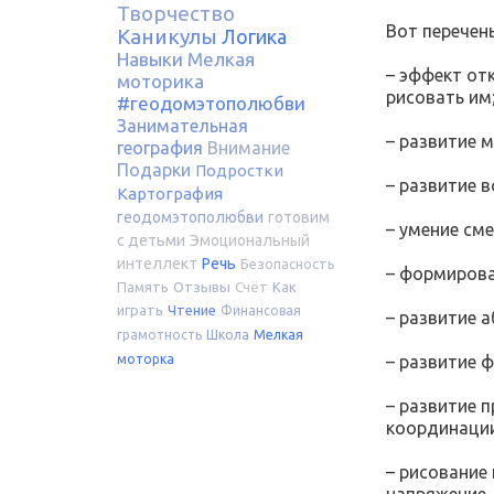
Творчество
Вот перечен
Каникулы
Логика
Навыки
Мелкая
– эффект от
моторика
рисовать им
#геодомэтополюбви
Занимательная
– развитие 
география
Внимание
Подарки
Подростки
– развитие 
Картография
геодомэтополюбви
готовим
– умение см
с детьми
Эмоциональный
интеллект
Речь
Безопасность
– формирова
Память
Отзывы
Счёт
Как
играть
Чтение
Финансовая
– развитие 
грамотность
Школа
Мелкая
– развитие 
моторка
– развитие 
координаци
– рисование
напряжение.