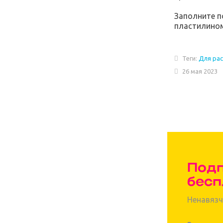
Заполните п
пластилином
Теги:
Для ра
26 мая 2023
Подп
бесп
Ненавязч