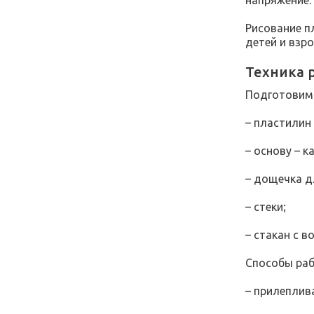
Рисование п
детей и взр
Техника 
Подготовим 
– пластилин
– основу – к
– дощечка д
– стеки;
– стакан с 
Способы раб
– прилеплив