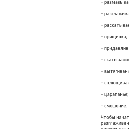
– размазыва
– разглажив
– раскатыва
– прищипка;
– придавлив
– скатывание
– вытягивани
– сплющиван
– царапанье;
– смешение.
Чтобы начат
разглаживан
поверхности