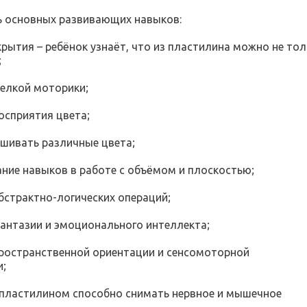
ь основных развивающих навыков:
крытия – ребёнок узнаёт, что из пластилина можно не тол
;
мелкой моторики;
восприятия цвета;
ешивать различные цвета;
ние навыков в работе с объёмом и плоскостью;
абстрактно-логических операций;
фантазии и эмоционального интеллекта;
пространственной ориентации и сенсомоторной
и;
 пластилином способно снимать нервное и мышечное