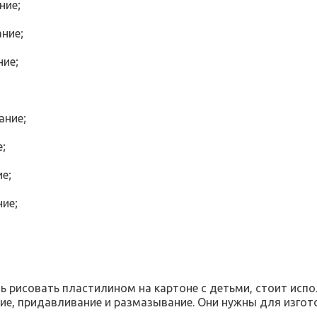
ние;
ание;
ние;
ание;
;
е;
ие;
ь рисовать пластилином на картоне с детьми, стоит исп
ие, придавливание и размазывание. Они нужны для изгото
.