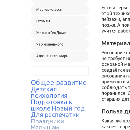
Есть и серь
Мастер-классы
этой техник
пейзажи, ап
Отзывы
позже. А по
учится рабо
Жизнь в ГеоДоме
Материа
Что новенького
Рисование п
Адвент-календарь
не требует н
основной ма
создаётся в
рисования п
Общее развитие
применять и 
соблюдать т
Детская
поранился. 
психология
старших дет
Подготовка к
школе
Новый год
Польза д
Для распечатки
Праздники
Какая же по
какое-то вр
Малышам