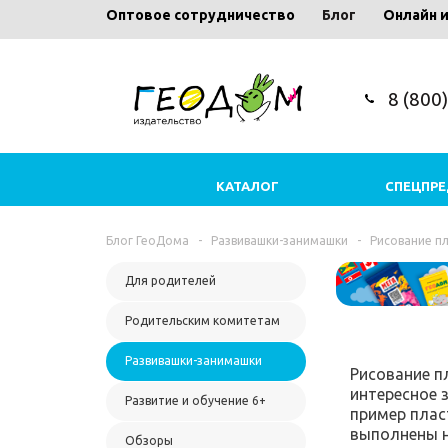
Оптовое сотрудничество
Блог
Онлайн 
8 (800
КАТАЛОГ
СПЕЦПР
Блог ГеоДома
-
Развивашки-занимашки
-
Рисование п
Для родителей
Родительским комитетам
Развивашки-занимашки
Рисование п
интересное 
Развитие и обучение 6+
пример плас
выполнены н
Обзоры