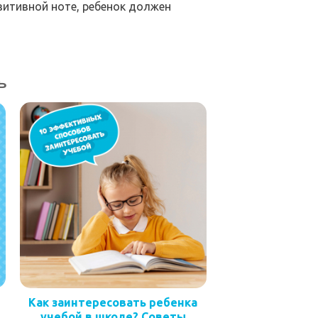
зитивной ноте, ребенок должен
ь
о
Как заинтересовать ребенка
учебой в школе? Советы