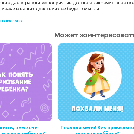
: каждая игра или мероприятие должны закончится на по
, иначе в ваших действиях не будет смысла.
 психология
Может заинтересоват
онять, чем хочет
Похвали меня! Как правильн
ться ваш ребенок?
хвалить ребёнка?