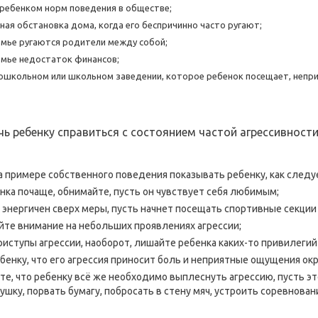
 ребенком норм поведения в обществе;
ная обстановка дома, когда его беспричинно часто ругают;
семье ругаются родители между собой;
семье недостаток финансов;
дошкольном или школьном заведении, которое ребенок посещает, непри
ь ребенку справиться с состоянием частой агрессивност
на примере собственного поведения показывать ребенку, как следуе
енка почаще, обнимайте, пусть он чувствует себя любимым;
к энергичен сверх меры, пусть начнет посещать спортивные секции 
уйте внимание на небольших проявлениях агрессии;
приступы агрессии, наоборот, лишайте ребенка каких-то привилегий
ебенку, что его агрессия приносит боль и неприятные ощущения о
ите, что ребенку всё же необходимо выплеснуть агрессию, пусть э
шку, порвать бумагу, побросать в стену мяч, устроить соревновани