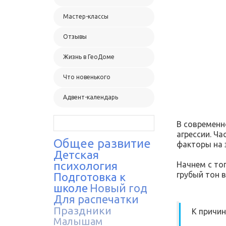
Мастер-классы
Отзывы
Жизнь в ГеоДоме
Что новенького
Адвент-календарь
В современн
агрессии. Ч
Общее развитие
факторы на 
Детская
психология
Начнем с то
грубый тон 
Подготовка к
школе
Новый год
Для распечатки
Праздники
К причин
Малышам