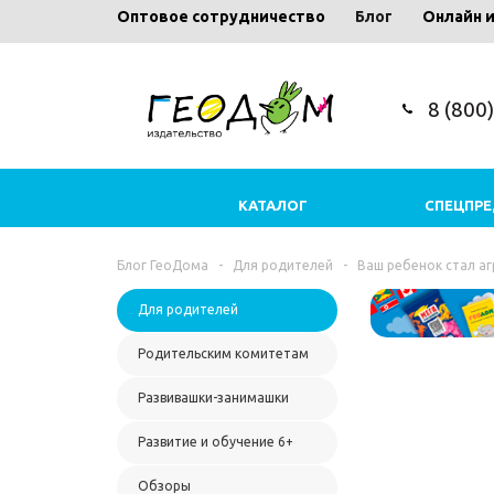
Оптовое сотрудничество
Блог
Онлайн 
8 (800
КАТАЛОГ
СПЕЦПР
Блог ГеоДома
-
Для родителей
-
Ваш ребенок стал аг
Для родителей
Родительским комитетам
Развивашки-занимашки
Развитие и обучение 6+
Обзоры