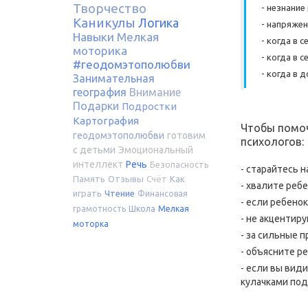
Творчество
- незнание
Каникулы
Логика
- напряжен
Навыки
Мелкая
- когда в 
моторика
- когда в 
#геодомэтополюбви
- когда в 
Занимательная
география
Внимание
Подарки
Подростки
Картография
Чтобы помоч
геодомэтополюбви
готовим
психологов:
с детьми
Эмоциональный
интеллект
Речь
Безопасность
- старайтесь 
Память
Отзывы
Счёт
Как
- хвалите реб
играть
Чтение
Финансовая
- если ребено
грамотность
Школа
Мелкая
- не акцентир
моторка
- за сильные 
- объясните р
- если вы вид
кулачками поду