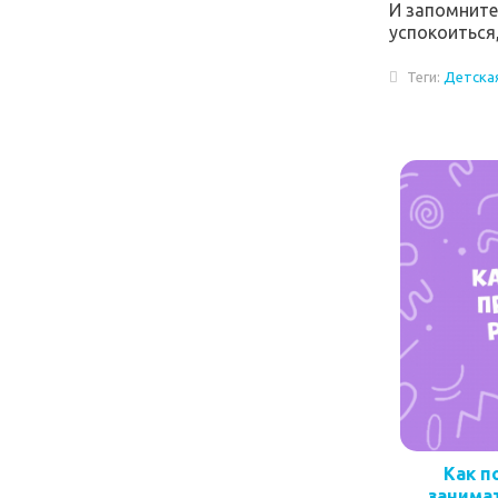
И запомните
успокоиться
Теги:
Детская
Как п
занима