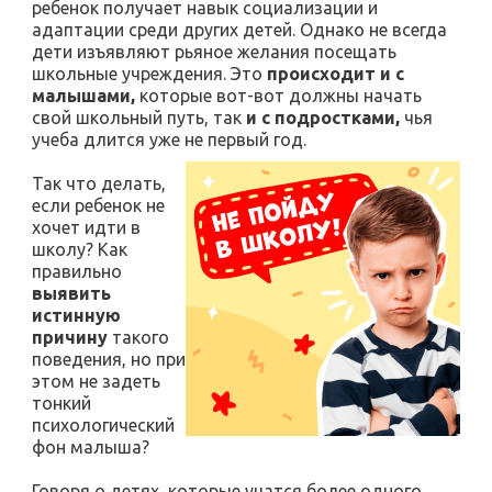
ребенок получает навык социализации и
адаптации среди других детей. Однако не всегда
дети изъявляют рьяное желания посещать
школьные учреждения. Это
происходит и с
малышами,
которые вот-вот должны начать
свой школьный путь, так
и с подростками,
чья
учеба длится уже не первый год.
Так что делать,
если ребенок не
хочет идти в
школу? Как
правильно
выявить
истинную
причину
такого
поведения, но при
этом не задеть
тонкий
психологический
фон малыша?
Говоря о детях, которые учатся более одного