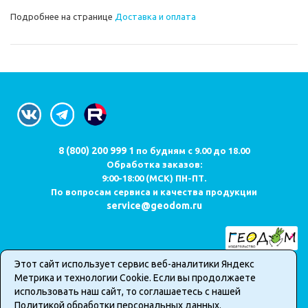
Подробнее на странице
Доставка и оплата
8 (800) 200 999 1
по будням с 9.00 до 18.00
Обработка заказов:
9:00-18:00 (МСК) ПН-ПТ.
По вопросам сервиса и качества продукции
service@geodom.ru
Этот сайт использует сервис веб-аналитики Яндекс
Карта сайта
Метрика и технологии Cookie. Если вы продолжаете
Публичная оферта о продаже товаров в интернет-магазине
использовать наш сайт, то соглашаетесь с нашей
Политика обработки персональных данных
Политикой обработки персональных данных
.