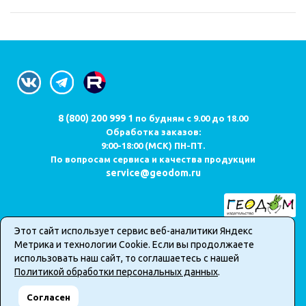
8 (800) 200 999 1
по будням с 9.00 до 18.00
Обработка заказов:
9:00-18:00 (МСК) ПН-ПТ.
По вопросам сервиса и качества продукции
service@geodom.ru
Этот сайт использует сервис веб-аналитики Яндекс
Карта сайта
Метрика и технологии Cookie. Если вы продолжаете
Публичная оферта о продаже товаров в интернет-магазине
использовать наш сайт, то соглашаетесь с нашей
Политика обработки персональных данных
Политикой обработки персональных данных
.
2026 © Все права защищены. Информация сайта защищена
Согласен
законом об авторских правах.