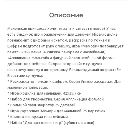
Описание
Маленькая принцесса хочет играть и узнавать новое? У нас
есть сундучок игр и развлечений для девочек! Игра-ходилка
познакомит с цифрами и счётом, раскраска по точкам и
цифрам подготовит руку к письму, игра «Мемори» потренирует
память и внимание. А книжка-панорама с наклейками,
«Аппликация фольгой» и фигурный пазл необычной формы
добавят волшебства. Скорее открывайте сундучок –
навстречу новому и интересному! Рекомендуемый возраст: 3+
В составе сундучка:
* Раскраска по точкам и цифрам. Серия Умные раскраски. Для
маленькой принцессы.
* Игра-ходилка для малышей. 42х29,7 см
* Набор для творчества. Серия Аппликация фольгой.
* Большой пазл Зверотур 25 деталей
* Игра карточная. Мемори для малышей. 25 карточек
* Книжка-панорама с наклейками.
* Набор "Для настольных игр" (кубик+4 фишки)