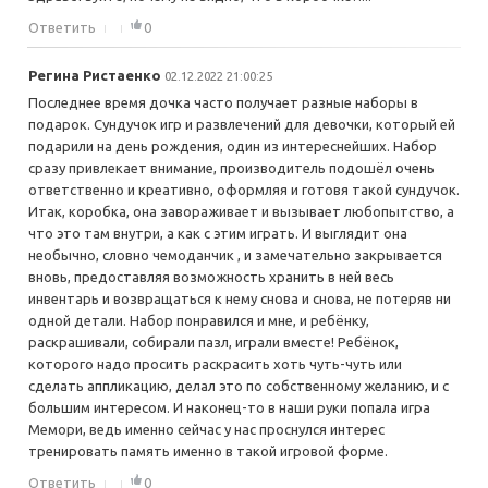
Ответить
0
Регина Ристаенко
02.12.2022 21:00:25
Последнее время дочка часто получает разные наборы в
подарок. Сундучок игр и развлечений для девочки, который ей
подарили на день рождения, один из интереснейших. Набор
сразу привлекает внимание, производитель подошёл очень
ответственно и креативно, оформляя и готовя такой сундучок.
Итак, коробка, она завораживает и вызывает любопытство, а
что это там внутри, а как с этим играть. И выглядит она
необычно, словно чемоданчик , и замечательно закрывается
вновь, предоставляя возможность хранить в ней весь
инвентарь и возвращаться к нему снова и снова, не потеряв ни
одной детали. Набор понравился и мне, и ребёнку,
раскрашивали, собирали пазл, играли вместе! Ребёнок,
которого надо просить раскрасить хоть чуть-чуть или
сделать аппликацию, делал это по собственному желанию, и с
большим интересом. И наконец-то в наши руки попала игра
Мемори, ведь именно сейчас у нас проснулся интерес
тренировать память именно в такой игровой форме.
Ответить
0