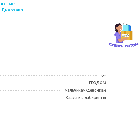
лассные
 Динозавры.
6+
ГЕОДОМ
мальчикам/девочкам
Классные лабиринты