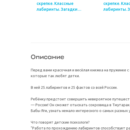
скрепке. Классные
скрепке. Кла
лабиринты. Загадки
лабиринты. 
нашей родины России.
далекого кос
А5 28 стр.
28 стр.
Описание
Перед вами красочная и весёлая книжка на пружинке с
которые так любят детки.
В ней 25 лабиринтов и 25 фактов со всей России.
Ребёнку предстоит совершить невероятное путешест
— России! Он сможет отыскать сокровища в Тмутарака
Бабы Яги, узнать немало интересного о самых разных 
Что говорят детские психологи?
"Работа по прохождению лабиринтов способствует р