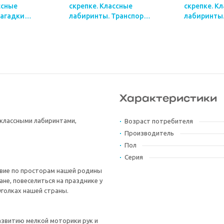
ссные
скрепке. Классные
скрепке. К
Загадки
лабиринты. Транспорт.
лабиринты.
моса. А5
А5 28 стр.
А5 28 стр.
Характеристики
 классными лабиринтами,
Возраст потребителя
Производитель
Пол
Серия
вие по просторам нашей родины
не, повеселиться на празднике у
уголках нашей страны.
азвитию мелкой моторики рук и