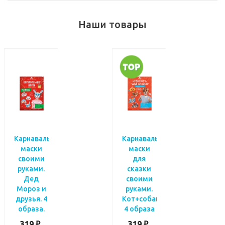
Наши товары
Карнавальные
Карнавальные
маски
маски
своими
для
руками.
сказки
Дед
своими
Мороз и
руками.
друзья. 4
Кот+собака+петух+мышь.
образа.
4 образа
319 ₽
319 ₽