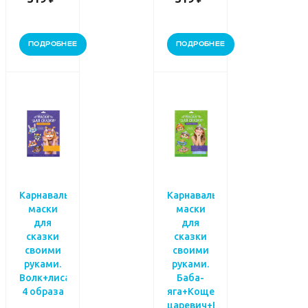
ПОДРОБНЕЕ
ПОДРОБНЕЕ
Карнавальные
Карнавальные
маски
маски
для
для
сказки
сказки
своими
своими
руками.
руками.
Волк+лиса+медведь+заяц.
Баба-
4 образа
яга+Кощей+Иван-
царевич+Василиса.