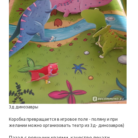
3д динозавры
Коробка превращается в игровое поле - поляну и при
желании можно организовать театр из 3д- динозавров)
Паззл с ровными краями, качество печати