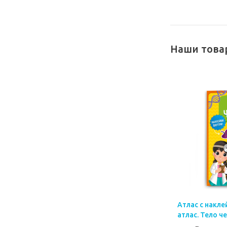
Наши това
Атлас с накл
атлас. Тело че