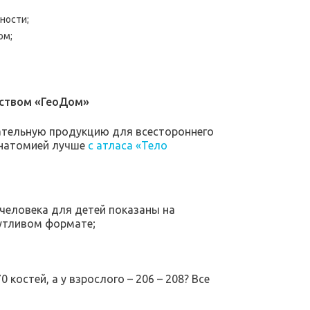
ности;
ом;
ьством «ГеоДом»
ательную продукцию для всестороннего
анатомией лучше
с атласа «Тело
 человека для детей показаны на
шутливом формате;
 костей, а у взрослого – 206 – 208? Все