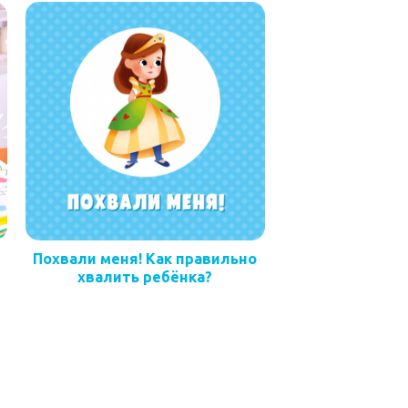
Похвали меня! Как правильно
хвалить ребёнка?