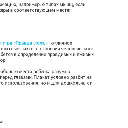
мацию, например, о типах мышц, если
керы в соответствующем месте;
я игра «Правда-ложь»
– отличное
бопытные факты о строении человеческого
шибется в определении правдивых и лживых
ор.
рабочего места ребенка разумно
т перед глазами. Плакат условно разбит на
го использования, но и для дошкольных и
ь