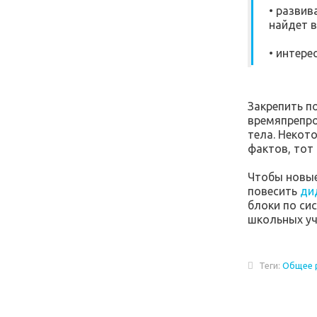
• разви
найдет 
• интере
Закрепить п
времяпрепро
тела. Некот
фактов, тот
Чтобы новые
повесить
ди
блоки по си
школьных уч
Теги:
Общее 