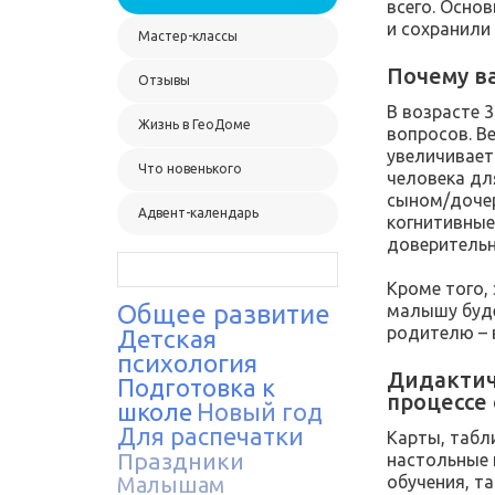
всего. Осно
и сохранили
Мастер-классы
Почему в
Отзывы
В возрасте 3
Жизнь в ГеоДоме
вопросов. Ве
увеличивает
Что новенького
человека дл
сыном/дочер
Адвент-календарь
когнитивные
доверительн
Кроме того,
Общее развитие
малышу буде
родителю – 
Детская
психология
Дидактич
Подготовка к
процессе
школе
Новый год
Для распечатки
Карты, табл
Праздники
настольные 
обучения, та
Малышам