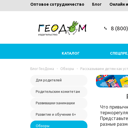
Оптовое сотрудничество
Блог
Онлайн 
8 (800
КАТАЛОГ
СПЕЦПР
Блог ГеоДома
-
Обзоры
-
Рассказываем детям как ус
Для родителей
Родительским комитетам
Развивашки-занимашки
Что привычно
терморегуля
Развитие и обучение 6+
Представьте 
разные разм
Обзоры