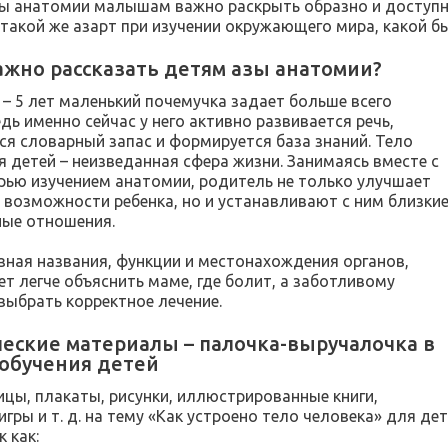
вы анатомии малышам важно раскрыть образно и доступн
 такой же азарт при изучении окружающего мира, какой б
ажно рассказать детям азы анатомии?
 – 5 лет маленький почемучка задает больше всего
дь именно сейчас у него активно развивается речь,
ся словарный запас и формируется база знаний. Тело
я детей – неизведанная сфера жизни. Занимаясь вместе с
ью изучением анатомии, родитель не только улучшает
 возможности ребенка, но и устанавливают с ним близки
ые отношения.
 зная названия, функции и местонахождения органов,
т легче объяснить маме, где болит, а заботливому
выбрать корректное лечение.
еские материалы – палочка-выручалочка в
 обучения детей
ицы, плакаты, рисунки, иллюстрированные книги,
игры и т. д. на тему «Как устроено тело человека» для д
к как: