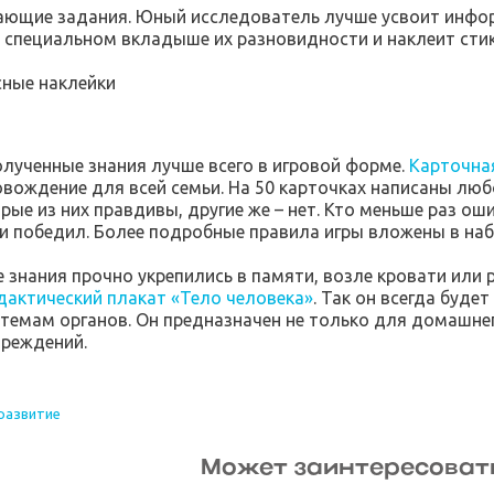
вающие задания. Юный исследователь лучше усвоит инфор
в специальном вкладыше их разновидности и наклеит сти
сные наклейки
олученные знания лучше всего в игровой форме.
Карточна
вождение для всей семьи. На 50 карточках написаны лю
орые из них правдивы, другие же – нет. Кто меньше раз о
 и победил. Более подробные правила игры вложены в наб
 знания прочно укрепились в памяти, возле кровати или 
дактический плакат «Тело человека»
. Так он всегда буде
стемам органов. Он предназначен не только для домашне
реждений.
развитие
Может заинтересоват