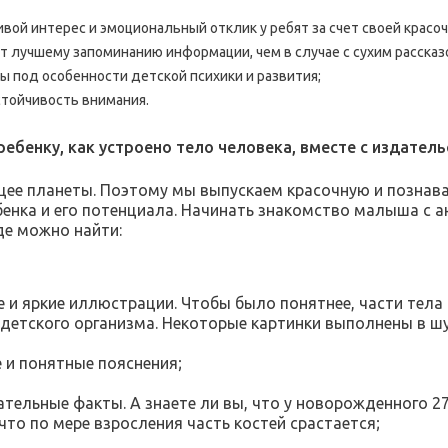
вой интерес и эмоциональный отклик у ребят за счет своей красоч
т лучшему запоминанию информации, чем в случае с сухим рассказ
ы под особенности детской психики и развития;
тойчивость внимания.
ебенку, как устроено тело человека, вместе с издател
щее планеты. Поэтому мы выпускаем красочную и познав
бенка и его потенциала. Начинать знакомство малыша с 
где можно найти:
е и яркие иллюстрации. Чтобы было понятнее, части тела
 детского организма. Некоторые картинки выполнены в 
е и понятные пояснения;
ательные факты. А знаете ли вы, что у новорожденного 270
что по мере взросления часть костей срастается;