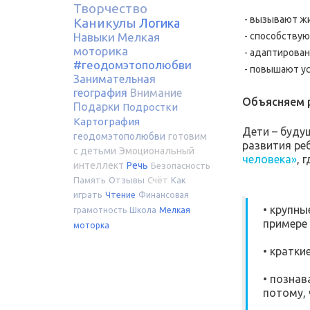
Творчество
- вызывают жи
Каникулы
Логика
- способствую
Навыки
Мелкая
моторика
- адаптирован
#геодомэтополюбви
- повышают ус
Занимательная
география
Внимание
Объясняем р
Подарки
Подростки
Картография
Дети – буду
геодомэтополюбви
готовим
развития ре
с детьми
Эмоциональный
человека»
, 
интеллект
Речь
Безопасность
Память
Отзывы
Счёт
Как
играть
Чтение
Финансовая
• крупны
грамотность
Школа
Мелкая
примере
моторка
• кратки
• познав
потому, 