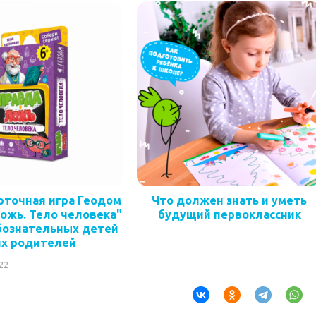
рточная игра Геодом
Что должен знать и уметь
ожь. Тело человека"
будущий первоклассник
бознательных детей
их родителей
22