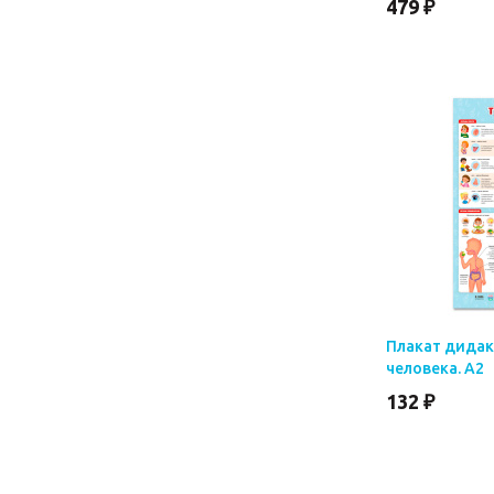
479 ₽
Плакат дидак
человека. А2
132 ₽