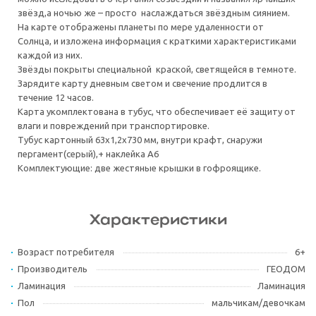
звёзд,а ночью же – просто наслаждаться звёздным сиянием.
На карте отображены планеты по мере удаленности от
Солнца, и изложена информация с краткими характеристиками
каждой из них.
Звёзды покрыты специальной краской, светящейся в темноте.
Зарядите карту дневным светом и свечение продлится в
течение 12 часов.
Карта укомплектована в тубус, что обеспечивает её защиту от
влаги и повреждений при транспортировке.
Тубус картонный 63х1,2х730 мм, внутри крафт, снаружи
пергамент(серый),+ наклейка А6
Комплектующие: две жестяные крышки в гофроящике.
Характеристики
Возраст потребителя
6+
Производитель
ГЕОДОМ
Ламинация
Ламинация
Пол
мальчикам/девочкам