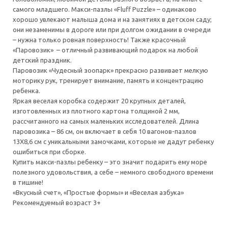
самого младшего. Макси-пазлы «Fluff Puzzle» – одинаково
хорошо увлекают малыша дома и на занятиях в детском саду;
они незаменимы в дороге или при долгом ожидании в очереди
– нужна только ровная поверхность! Также красочный
«Паровозик» – отличный развивающий подарок на любой
детский праздник.
Паровозик «Чудесный зоопарк» прекрасно развивает мелкую
моторику рук, тренирует внимание, память и концентрацию
ребенка.
Яркая веселая коробка содержит 20 крупных деталей,
изготовленных из плотного картона толщиной 2 мм,
рассчитанного на самых маленьких исследователей. Длина
паровозика – 86 см, он включает в себя 10 вагонов-пазлов
13Х8,6 см с уникальными замочками, которые не дадут ребенку
ошибиться при сборке.
Купить макси-пазлы ребенку – это значит подарить ему море
полезного удовольствия, а себе – немного свободного времени
в тишине!
«Вкусный счет», «Простые формы» и «Веселая азбука»
Рекомендуемый возраст 3+