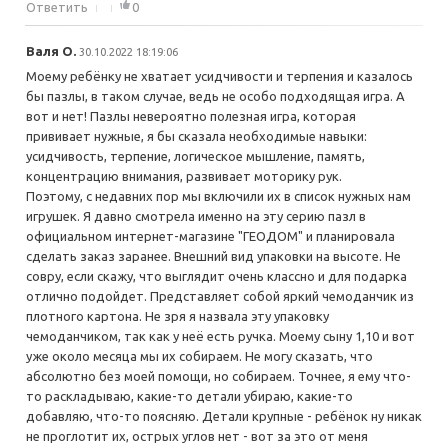
Ответить
0
Валя О.
30.10.2022 18:19:06
Моему ребёнку не хватает усидчивости и терпения и казалось
бы пазлы, в таком случае, ведь не особо подходящая игра. А
вот и нет! Пазлы невероятно полезная игра, которая
прививает нужные, я бы сказала необходимые навыки:
усидчивость, терпение, логическое мышление, память,
концентрацию внимания, развивает моторику рук.
Поэтому, с недавних пор мы включили их в список нужных нам
игрушек. Я давно смотрела именно на эту серию пазл в
официальном интернет-магазине "ГЕОДОМ" и планировала
сделать заказ заранее. Внешний вид упаковки на высоте. Не
совру, если скажу, что выглядит очень классно и для подарка
отлично подойдет. Представляет собой яркий чемоданчик из
плотного картона. Не зря я назвала эту упаковку
чемоданчиком, так как у неё есть ручка. Моему сыну 1,10 и вот
уже около месяца мы их собираем. Не могу сказать, что
абсолютно без моей помощи, но собираем. Точнее, я ему что-
то раскладываю, какие-то детали убираю, какие-то
добавляю, что-то поясняю. Детали крупные - ребёнок ну никак
не проглотит их, острых углов нет - вот за это от меня