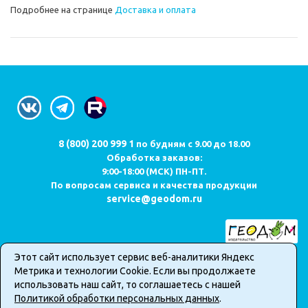
Подробнее на странице
Доставка и оплата
8 (800) 200 999 1
по будням с 9.00 до 18.00
Обработка заказов:
9:00-18:00 (МСК) ПН-ПТ.
По вопросам сервиса и качества продукции
service@geodom.ru
Этот сайт использует сервис веб-аналитики Яндекс
Карта сайта
Метрика и технологии Cookie. Если вы продолжаете
Публичная оферта о продаже товаров в интернет-магазине
использовать наш сайт, то соглашаетесь с нашей
Политика обработки персональных данных
Политикой обработки персональных данных
.