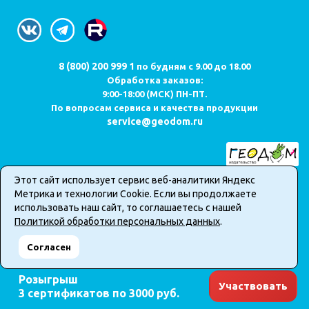
8 (800) 200 999 1
по будням с 9.00 до 18.00
Обработка заказов:
9:00-18:00 (МСК) ПН-ПТ.
По вопросам сервиса и качества продукции
service@geodom.ru
Этот сайт использует сервис веб-аналитики Яндекс
Карта сайта
Метрика и технологии Cookie. Если вы продолжаете
Публичная оферта о продаже товаров в интернет-магазине
использовать наш сайт, то соглашаетесь с нашей
Политика обработки персональных данных
Политикой обработки персональных данных
.
2026 © Все права защищены. Информация сайта защищена
Согласен
законом об авторских правах.
Розыгрыш
Участвовать
3 сертификатов по 3000 руб.