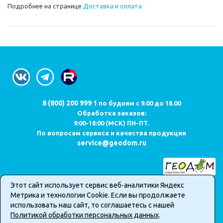
Подробнее на странице
Доставка и оплата
8 (800) 200 999 1
по будням с 9.00 до 18.00
Обработка заказов:
9:00-18:00 (МСК) ПН-ПТ.
По вопросам сервиса и качества продукции
service@geodom.ru
Этот сайт использует сервис веб-аналитики Яндекс
Карта сайта
Метрика и технологии Cookie. Если вы продолжаете
Публичная оферта о продаже товаров в интернет-магазине
использовать наш сайт, то соглашаетесь с нашей
Политика обработки персональных данных
Политикой обработки персональных данных
.