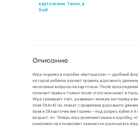
карточками. Танки, в
бой!
Описание
Игра-ходилка в коробке «Автошкола» — удобный фор
которой ребенок изучает правила дорожного движени
несложные вопросы на карточках. После прохождени
получает права и только после этого выезжает в горо
Игра тренирует счёт, развивает мелкую моторику и вн
поле 59,6×42 см, плакат с правилами дорожного движе
прав и 28 карточек викторины – под разрез, кубик и 
возраст: 6+. Теперь игра укомплектована в коробку, 
компонентов и позволяет компактно располагать игру 