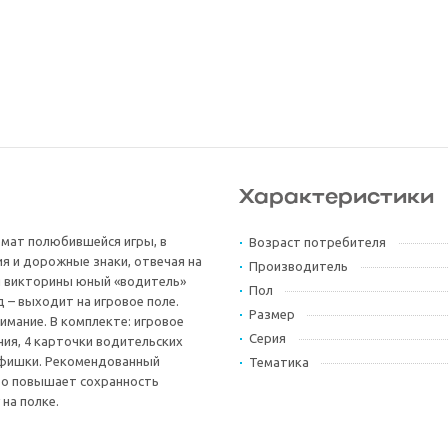
Характеристики
мат полюбившейся игры, в
Возраст потребителя
я и дорожные знаки, отвечая на
Производитель
я викторины юный «водитель»
Пол
д – выходит на игровое поле.
Размер
имание. В комплекте: игровое
Серия
ния, 4 карточки водительских
4 фишки. Рекомендованный
Тематика
что повышает сохранность
на полке.