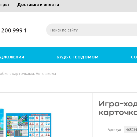
игры
Доставка и оплата
) 200 999 1
ЕДЛОЖЕНИЯ
БУДЬ С ГЕОДОМОМ
СО
робке с карточками. Автошкола
Игра-ход
карточк
Артикул
46503